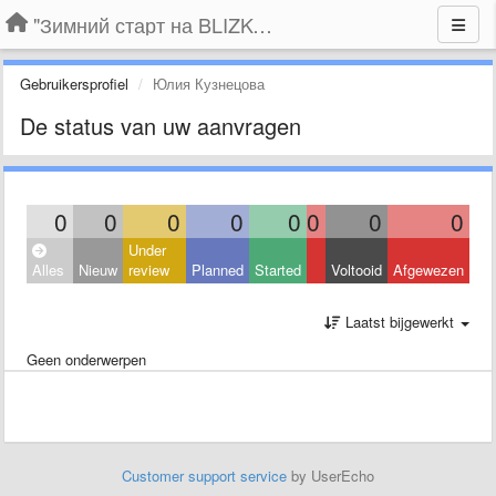
"Зимний старт на BLIZKO.ru". Конкурс компаний
Gebruikersprofiel
Юлия Кузнецова
De status van uw aanvragen
0
0
0
0
0
0
0
0
Under
Alles
Nieuw
review
Planned
Started
Voltooid
Afgewezen
Laatst bijgewerkt
Geen onderwerpen
Customer support service
by UserEcho