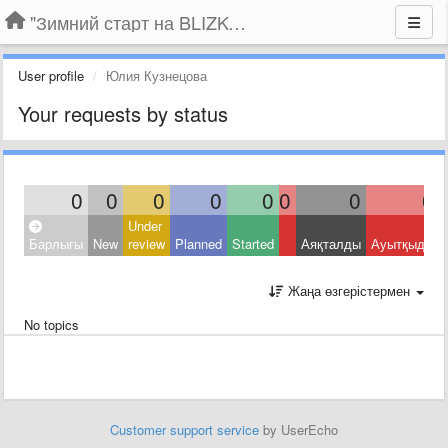
"Зимний старт на BLIZKO.ru". Конкурс компаний
User profile
Юлия Кузнецова
Your requests by status
0
0
0
0
0
0
0
0
Under
Барлығы
New
review
Planned
Started
Аяқталды
Ауытқыды
Жаңа өзгерістермен
No topics
Customer support service
by UserEcho