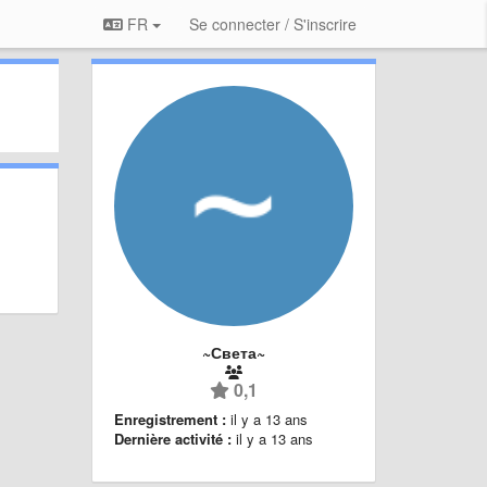
FR
Se connecter / S'inscrire
~Света~
0,1
Enregistrement :
il y a 13 ans
Dernière activité :
il y a 13 ans