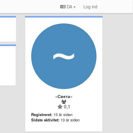
DA
Log ind
~Света~
0,1
Registreret:
13 år siden
Sidste aktivitet:
13 år siden