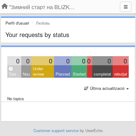
"Зимний старт на BLIZKO.ru". Конкурс компаний
Perfil d'usuari
Любовь
Your requests by status
0
0
0
0
0
0
0
0
Under
Tots
Nou
review
Planned
Started
completat
rebutjat
Última actualització
No topics
Customer support service
by UserEcho