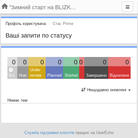
"Зимний старт на BLIZKO.ru". Конкурс компаний
Профіль користувача
Стас Prime
Ваші запити по статусу
0
0
0
0
0
0
0
0
Under
Всі
Нові
review
Planned
Started
Завершено
Відхилено
Нещодавно оновлені
Немає тем
Служба підтримки клієнтів
працює на UserEcho