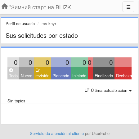
"Зимний старт на BLIZKO.ru". Конкурс компаний
Perfil de usuario
ms knyr
Sus solicitudes por estado
0
0
0
0
0
0
0
0
En
Todo
Nuevo
revisión
Planeado
Iniciado
Finalizado
Rechazado
Última actualización
Sin topics
Servicio de atención al cliente
por UserEcho