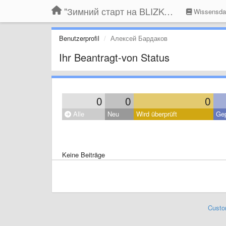
"Зимний старт на BLIZKO.ru". Конкурс компаний
Wissensda
Benutzerprofil
Алексей Бардаков
Ihr Beantragt-von Status
0
0
0
Alle
Neu
Wird überprüft
Gep
Keine Beiträge
Custo