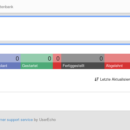
tenbank
0
0
0
0
lant
Gestartet
Fertiggestellt
Abgelehnt
Letzte Aktualisie
mer support service
by UserEcho