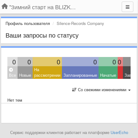
"Зимний старт на BLIZKO.ru". Конкурс компаний
Профиль пользователя
Silence-Records Company
Ваши запросы по статусу
0
0
0
0
0
0
На
Все
Новые
рассмотрении
Запланированные
Начатые
Завер
Со свежими изменениями
Нет тем
Сервис поддержки клиентов работает на платформе
UserEcho