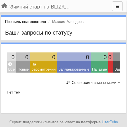
"Зимний старт на BLIZKO.ru". Конкурс компаний
Профиль пользователя
Максим Алендеев
Ваши запросы по статусу
0
0
0
0
0
0
На
Все
Новые
рассмотрении
Запланированные
Начатые
Завер
Со свежими изменениями
Нет тем
Сервис поддержки клиентов работает на платформе
UserEcho