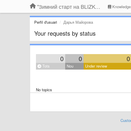
"Зимний старт на BLIZKO.ru". Конкурс компаний
Knowledge
Perfil d'usuari
Дарья Майорова
Your requests by status
0
0
0
Tots
Nou
Under review
No topics
Custo