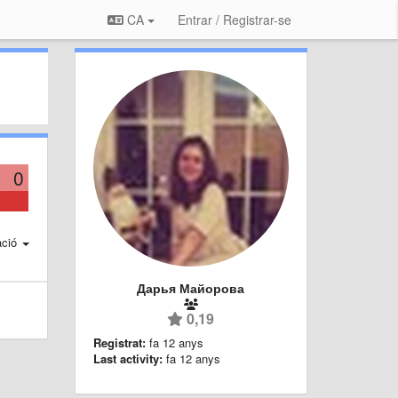
CA
Entrar / Registrar-se
0
ació
Дарья Майорова
0,19
Registrat:
fa 12 anys
Last activity:
fa 12 anys