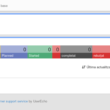
 base
0
0
0
0
Planned
Started
completat
rebutjat
Última actualitz
mer support service
by UserEcho