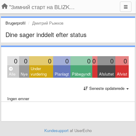
"Зимний старт на BLIZKO.ru". Конкурс компаний
Brugerprofil
Дмитрий Рыжков
Dine sager inddelt efter status
0
0
0
0
0
0
0
0
Under
Alle
Nye
vurdering
Planlagt
Påbegyndt
Afsluttet
Afvist
Seneste opdaterede
Ingen emner
Kundesupport
af UserEcho