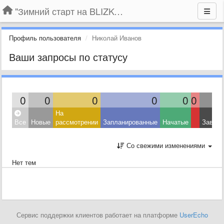
"Зимний старт на BLIZKO.ru". Конкурс компаний
Профиль пользователя
Николай Иванов
Ваши запросы по статусу
0
0
0
0
0
0
На
Все
Новые
рассмотрении
Запланированные
Начатые
Завер
Со свежими изменениями
Нет тем
Сервис поддержки клиентов работает на платформе
UserEcho