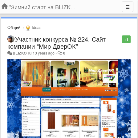
"Зимний старт на BLIZKO.ru". Конкурс компаний
Общий
Ideas
Участник конкурса № 224. Сайт
+1
компании “Мир ДверОК”
BLIZKO ru
13 years ago
•
0