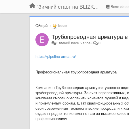
"Зимний старт на BLIZKO.ru". Конкурс компаний
Base de co
Общий
Ideas
Трубопроводная арматура в
Евгений
hace 5 años
•
0
https://pipeline-armat.ru/
Профессиональная трубопроводная арматура
Компания «Трубопроводная арматура» успешно веде
трубопроводной арматуры. За счет перспективных, 
компании смогли обеспечить клиентов лучшей и над
и приемлемым срокам. Штат квалифицированных сот
свои современные технологические процессы и к ка
отдают предпочтение именно нам за высокое качест
профессионализм.