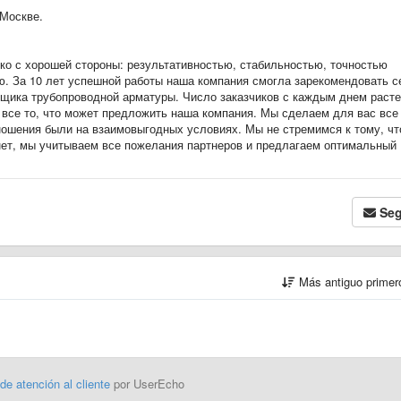
Москве.
ко с хорошей стороны: результативностью, стабильностью, точностью
ю. За 10 лет успешной работы наша компания смогла зарекомендовать с
вщика трубопроводной арматуры. Число заказчиков с каждым днем расте
о все то, что может предложить наша компания. Мы сделаем для вас все
ношения были на взаимовыгодных условиях. Мы не стремимся к тому, ч
нет, мы учитываем все пожелания партнеров и предлагаем оптимальный
Seg
Más antiguo prime
 de atención al cliente
por UserEcho