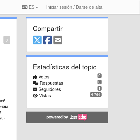
ES
Iniciar sesión / Darse de alta
Compartir
0
Estadísticas del topic
0
Votos
0
Respuestas
1
Seguidores
4 766
Vistas
шей
енам
т
едь