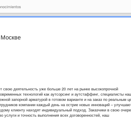
nocimientos
 Москве
т свою деятельность уже больше 20 лет на рынке высокопрочной
современных технологий как аутсорсинг и аутстаффинг, специалисты на
ежной запорной арматурой в готовом варианте и на заказ по реальным ц
рудников компании каждый день на острие новых инноваций – улучшаю
ждому клиенту находят индивидуальный подход. Заказчики в свою очер
во услуги и точность выполнения всех договоренностей, наш