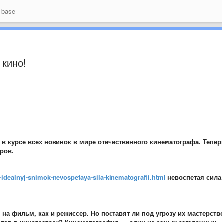
 base
 кино!
 в курсе всех новинок в мире отечественного кинематографа. Тепер
ров.
in-idealnyj-snimok-nevospetaya-sila-kinematografii.html
невоспетая сила
на фильм, как и режиссер. Но поставят ли под угрозу их мастерств
етов в кинотеатрах? Кинематография — один из самых загадочных