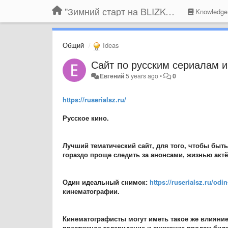
"Зимний старт на BLIZKO.ru". Конкурс компаний
Knowledge
Общий
Ideas
Сайт по русским сериалам и
Евгений
5 years ago
•
0
https://ruserialsz.ru/
Русское кино.
Лучший тематический сайт, для того, чтобы быть
гораздо проще следить за анонсами, жизнью актё
Один идеальный снимок:
https://ruserialsz.ru/od
кинематографии.
Кинематографисты могут иметь такое же влияние 
престижное телевидение и снижение продаж бил