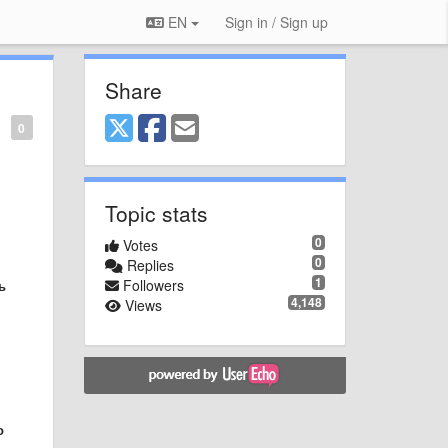
EN
Sign in / Sign up
Share
0
Topic stats
0
Votes
0
Replies
1
Followers
ь
4,148
Views
о