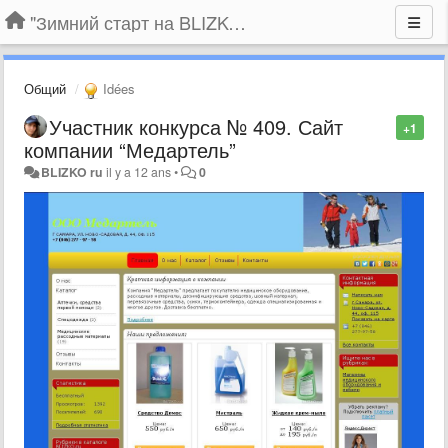
"Зимний старт на BLIZKO.ru". Конкурс компаний
Общий
Idées
Участник конкурса № 409. Сайт
+1
компании “Медартель”
BLIZKO ru
il y a 12 ans
•
0