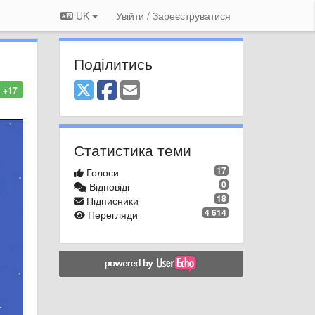
UK
Увійти / Зареєструватися
Поділитись
+17
Статистика теми
17
Голоси
0
Відповіді
18
Підписники
4 614
Перегляди