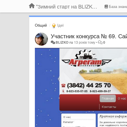
"Зимний старт на BLIZKO.ru". Конкурс компаний
База знан
Общий
Ідеї
Участник конкурса № 69. Сай
BLIZKO ru
13 років тому
•
0