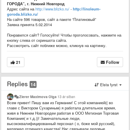
ГОРОДА”, г. Нижний Новгород
Адрес сайта на
http://www.blizko.ru/
-
http://linoleum-
goroda.blizko.ru/
На сайте 596 товаров, сайт а пакете “Платиновый”
Заявка принята 5.02.2014
Понравился сайт? Голосуйте! Чтобы проголосовать, нажмите на
кнопку слева от скриншота сайта.
Рассмотреть сайт поближе можно, кликнув на картинку.
21
Follow
Replies
14
Elsta fyrst
Zierer Maximova Olga
13 ár síðan
Всем привет! Пишу вам из Германии! С этой компанией(( во
главе с Виктором Сухариным) я работала длительное время,
живя в Нижнем Новгородеи работая в ООО Метизная Торговая
Компания( и т.д.))! Замечательные люди,
высококвалифицированный персонал ( о, боже мой русский),
материал отличного качества! Нас связывали деловые