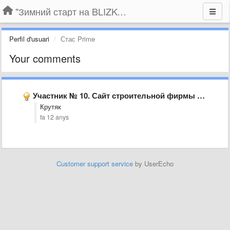
"Зимний старт на BLIZKO.ru". Конкурс компаний
Perfil d'usuari
Стас Prime
Your comments
Участник № 10. Сайт строительной фирмы “Формула Качества”, г. Воронеж
Крутяк
fa 12 anys
Customer support service
by UserEcho