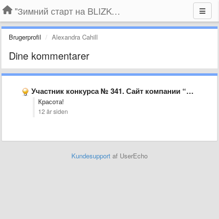
"Зимний старт на BLIZKO.ru". Конкурс компаний
Brugerprofil
Alexandra Cahill
Dine kommentarer
Участник конкурса № 341. Сайт компании “Silence Records Company”
Красота!
12 år siden
Kundesupport
af UserEcho