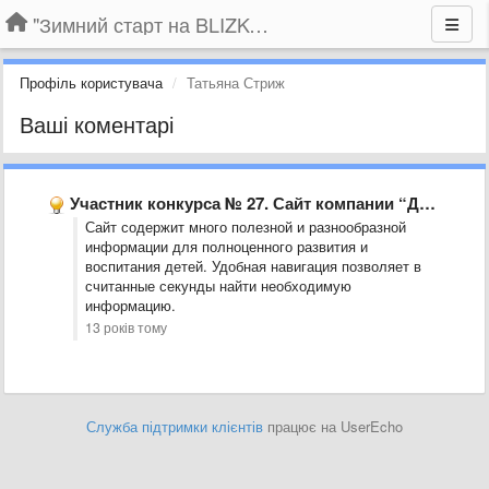
"Зимний старт на BLIZKO.ru". Конкурс компаний
Профіль користувача
Татьяна Стриж
Ваші коментарі
Участник конкурса № 27. Сайт компании “Детский центр “ЛОГОС”
Сайт содержит много полезной и разнообразной
информации для полноценного развития и
воспитания детей. Удобная навигация позволяет в
считанные секунды найти необходимую
информацию.
13 років тому
Служба підтримки клієнтів
працює на UserEcho